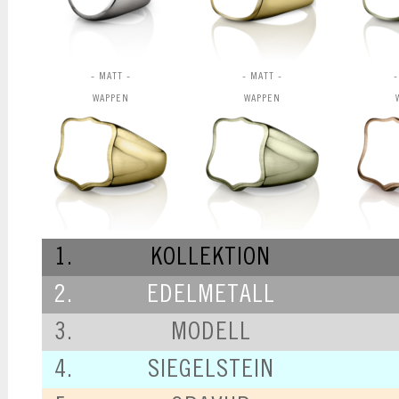
- MATT -
- MATT -
-
WAPPEN
WAPPEN
1.
KOLLEKTION
2.
EDELMETALL
3.
MODELL
4.
SIEGELSTEIN