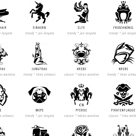
HAIR
EINHORN
ELFE
FROSCHKÖNIG
n langela
trendy * jan langela
trendy * jan langela
trendy * jan lange
RAU
JUNGFRAU
KREBS
KREBS
ias wandres
trendy * thies schwarz
classic * tobias wandres
trendy * thies schw
E
MOPS
PFERDE
PIRATENFLAGGE
es schwarz
trendy * jan langela
classic * tobias wandres
classic * timo müll