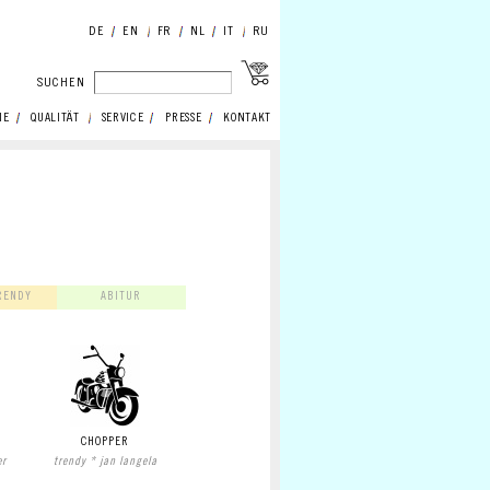
DE
EN
FR
NL
IT
RU
SUCHEN
IE
QUALITÄT
SERVICE
PRESSE
KONTAKT
RENDY
ABITUR
CHOPPER
er
trendy * jan langela