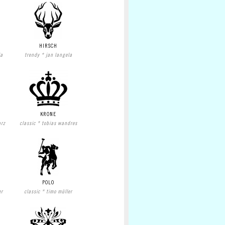
HIRSCH
la
trendy * jan langela
KRONE
arz
classic * tobias wandres
POLO
er
classic * timo müller