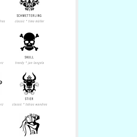
SCHMETTERLING
dres
classic * timo müller
SKULL
arz
trendy * jan langela
STIER
arz
classic * tobias wandres