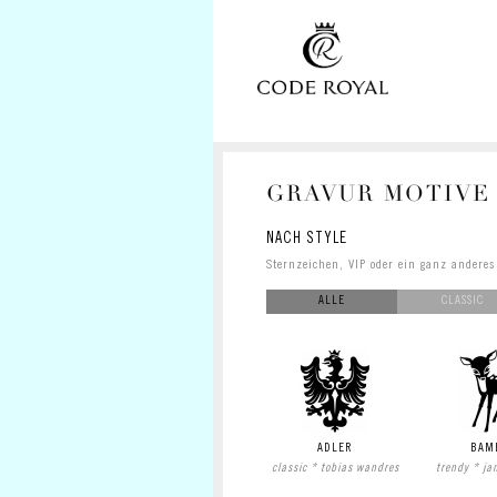
GRAVUR MOTIVE
NACH STYLE
Sternzeichen, VIP oder ein ganz anderes
ALLE
CLASSIC
ADLER
BAM
classic * tobias wandres
trendy * ja