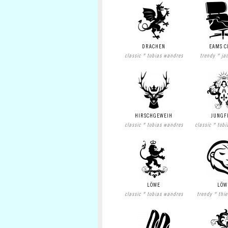
DRACHEN
EAMS C
classic * tobias wandres
trendy * ja
HIRSCHGEWEIH
JUNGF
classic * tobias wandres
classic * tob
LÖWE
LÖW
classic * tobias wandres
trendy * thi