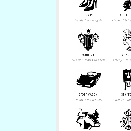
PUMPS
RITTER
trendy * jan langela
classic * tob
SCHÜTZE
SCHÜ
classic * tobias wandres
trendy * thi
SPORTWAGEN
STAFF
trendy * jan langela
trendy * ja