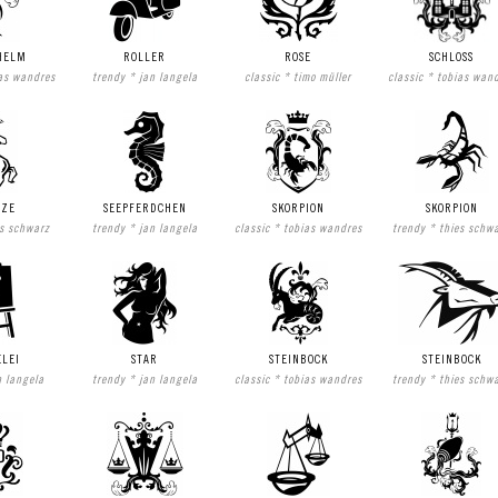
HELM
ROLLER
ROSE
SCHLOSS
ias wandres
trendy * jan langela
classic * timo müller
classic * tobias wan
TZE
SEEPFERDCHEN
SKORPION
SKORPION
es schwarz
trendy * jan langela
classic * tobias wandres
trendy * thies schw
ELEI
STAR
STEINBOCK
STEINBOCK
n langela
trendy * jan langela
classic * tobias wandres
trendy * thies schw