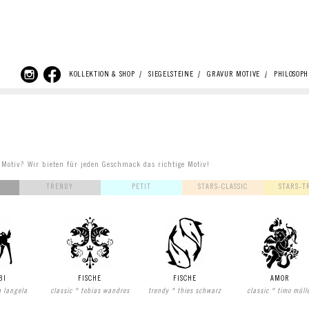
KOLLEKTION & SHOP
SIEGELSTEINE
GRAVUR MOTIVE
PHILOSOPH
 Motiv? Wir bieten für jeden Geschmack das richtige Motiv!
TRENDY
PETIT
STARS-CLASSIC
STARS-T
BI
FISCHE
FISCHE
AMOR
n langela
classic * tobias wandres
trendy * thies schwarz
classic * timo müll