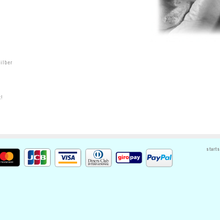
ilber
t!
starts