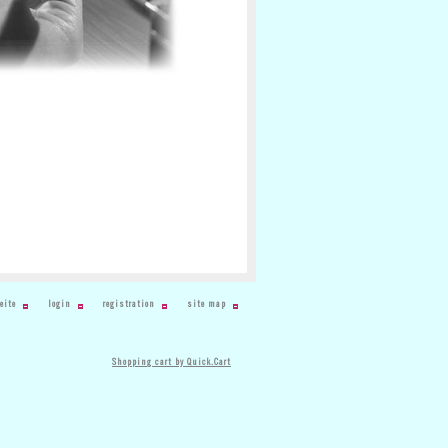
eite
login
registration
site map
Shopping cart by Quick.Cart