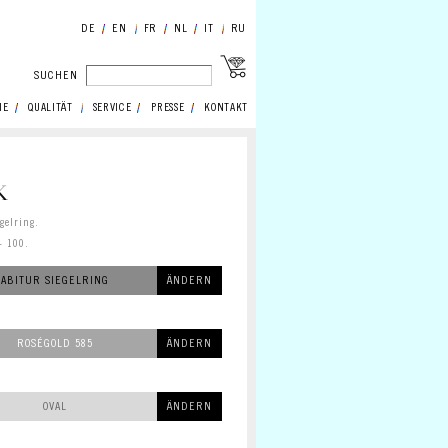
DE
EN
FR
NL
IT
RU
SUCHEN
IE
QUALITÄT
SERVICE
PRESSE
KONTAKT
K
egelring.
- 100.
ABITUR SIEGELRING
ÄNDERN
ROSÉGOLD 585
ÄNDERN
OVAL
ÄNDERN