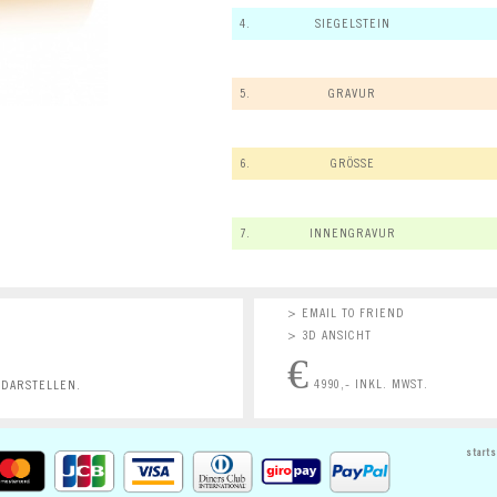
4.
SIEGELSTEIN
5.
GRAVUR
6.
GRÖSSE
7.
INNENGRAVUR
> EMAIL TO FRIEND
> 3D ANSICHT
€
4990,- INKL. MWST.
 DARSTELLEN.
starts