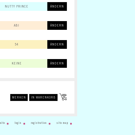
NUTTY PRINCE
ÄNDERN
ABI
ÄNDERN
54
ÄNDERN
KEINE
ÄNDERN
MERKEN
IN WARENKORB
eite
login
registration
site map