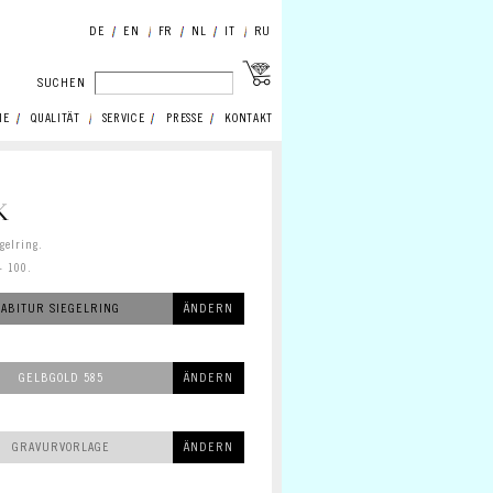
DE
EN
FR
NL
IT
RU
SUCHEN
IE
QUALITÄT
SERVICE
PRESSE
KONTAKT
K
egelring.
- 100.
ABITUR SIEGELRING
ÄNDERN
GELBGOLD 585
ÄNDERN
GRAVURVORLAGE
ÄNDERN