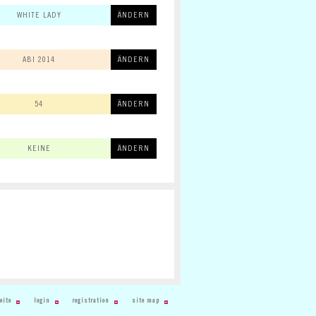
WHITE LADY
ÄNDERN
ABI 2014
ÄNDERN
54
ÄNDERN
KEINE
ÄNDERN
eite
login
registration
site map