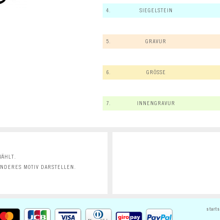
4.
SIEGELSTEIN
5.
GRAVUR
6.
GRÖSSE
7.
INNENGRAVUR
ÄHLT.
ANDERES MOTIV DARSTELLEN.
starts