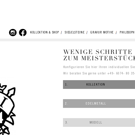
KOLLEKTION & SHOP
SIEGELSTEINE
GRAVUR MOTIVE
PHILOSOPH
WENIGE SCHRITTE
ZUM MEISTERSTÜC
Konfigurieren Sie hier Ihren individuellen Si
Wir beraten Sie gerne unter +49- 6074- 80 35
1.
KOLLEKTION
2.
EDELMETALL
3.
MODELL