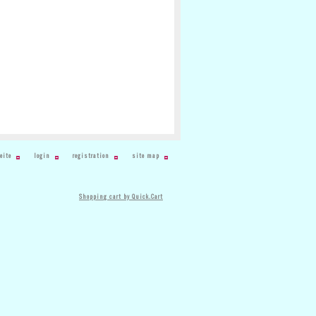
eite
login
registration
site map
Shopping cart by Quick.Cart